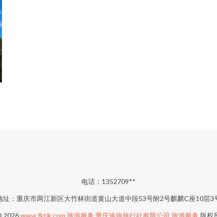
电话：1352709**
地址：重庆市两江新区大竹林街道黄山大道中段53号附2号麒麟C座10层3
© 2026
www.fktjk.com
旅游服务
重庆途旅旅行社有限公司
旅游服务
版权