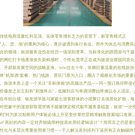
传统电商流量红利见顶、实体零售增长乏力的背景下，新零售模式正
“人、货、场”的重构为核心，逐步渗透到各行各业。而作为休志与消费高
合的领域，旅游服务业也在经历一场深刻变革。当标准化的跟团游与千篇
的网红打卡地逐渐丧失新鲜感时，个性化需求正在成为旅游业摆脱同质化
、开辟新发展空间的战略蓝海。\n\n过去十年，依赖巨量流量的在线旅游
将“机加酒”套餐、热门线路、景区门票为入口，圈占了规模化市场的重要
。旅游本质上是一个关注“非标体验”的高频次产品——同一预订路径即使
价爆发之后立刻有“刺激终点”，低频到店与单调消费始终难以令人适应。
在年轻白领、银发游学族与家庭出游客群体的小团聚订去场景化扩散，每
对想象中的漫游获取需求将不能被绑定模式黏牢服务基础盘，旅游“一次
利”转为多次粘附用户体验必须上升至变价掌控层精准触角搜索端口发展
n\n“再好的内容一定对齐细撬用种按喜欢用径逻辑设计”？简而言之仍是要
性化与多层次尊重使用者习惯——千人解法差别排列下逼所有正在触碰跨