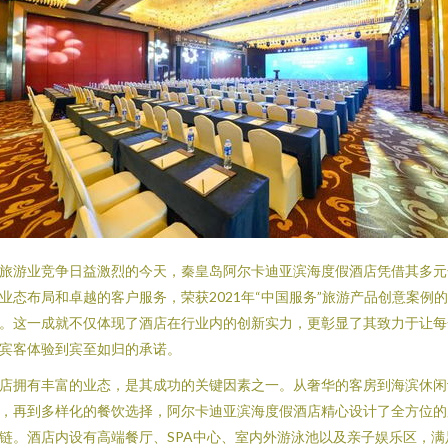
旅游业竞争日益激烈的今天，秦皇岛阿尔卡迪亚滨海度假酒店凭借其多元
业态布局和卓越的客户服务，荣获2021年“中国服务”旅游产品创意案例
。这一成就不仅体现了酒店在行业内的创新实力，更彰显了其致力于让每
宾客体验到宾至如归的承诺。
店拥有丰富的业态，是其成功的关键因素之一。从奢华的客房到海滨休闲
，再到多样化的餐饮选择，阿尔卡迪亚滨海度假酒店精心设计了全方位的
链。酒店内设有高端餐厅、SPA中心、室内外游泳池以及亲子娱乐区，满