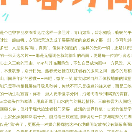
是否也曾在朋友圈看见过这样一张照片：青山如黛，碧水如镜，蜿蜒的平
驶过一艘白帆，夕阳把天边染成了层层渐变的金粉色？那一刻，你可能并
多想，只是觉得“哇，真美”。但你不知道的，这样的光影一瞬，正是认识
的一张天选名片——那是无需调色就能输出的画面，更是每一位旅行者迈
步走入三峡的理由。\n\n与其临渊羡鱼，不如自己成为画中一方风景。来
，不要犹豫，别开目光。趁春光还挂在峡江岩石的激流之间；趁你的眉梢
山川间最年轻的骄傲——来吧，微笑一笑,放大你对自然五体投地般的惬意
能只需手持相机屏住呼吸几秒钟，你就不再只是疲惫的往来者，而是三峡
的一场生动宣言：你看，游人要来慢享分阳，沿老街看绿到脚踝的青苔。
n\n拿镜头作为邀请，用真正属于山水的气韵挑起情怀。三峡被誉为人间绝
画廊长卷，但对于现代旅途者我们需要一处活的世界样板：古老竹笛新学
，土家幺妹笑眯眯唱号子。能沿着三峡崖道用味调动一口茶与糊辣的江湖
仅是“我”去了，更愿是一种媒介桥廊把这种心境瞬间绽放在没有蒙蔽底圈
底片风。你看很多摄影师毕生以记录澎湃急待抓住盛息的一下灵气抽出一